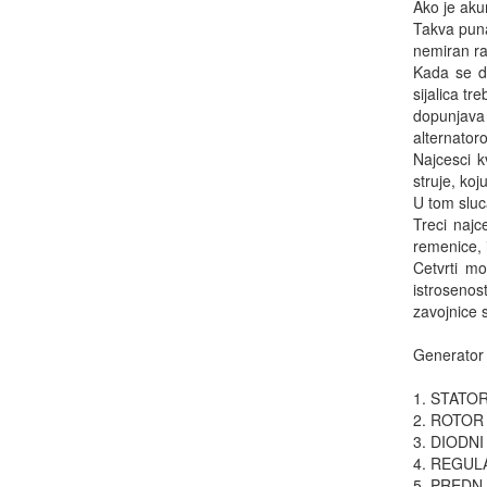
Ako je aku
Takva puna
nemiran rad
Kada se da
sijalica t
dopunjava 
alternatoro
Najcesci k
struje, koj
U tom sluca
Treci najc
remenice, i
Cetvrti mo
istrosenos
zavojnice s
Generator i
1. STATOR 
2. ROTOR 
3. DIODNI
4. REGUL
5. PREDNJ