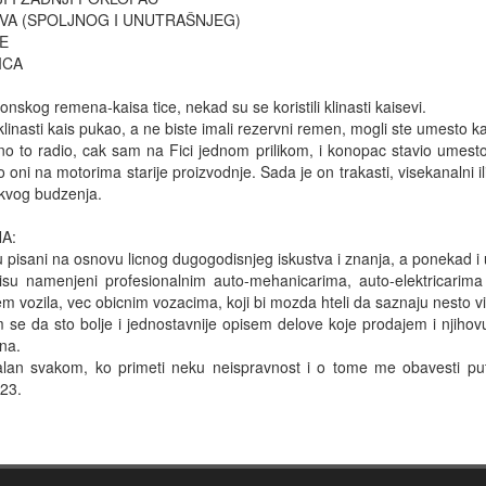
EVA (SPOLJNOG I UNUTRAŠNJEG) 

 

CA 

nskog remena-kaisa tice, nekad su se koristili klinasti kaisevi. 

 klinasti kais pukao, a ne biste imali rezervni remen, mogli ste umesto 
no to radio, cak sam na Fici jednom prilikom, i konopac stavio umest
 oni na motorima starije proizvodnje. Sada je on trakasti, visekanalni i
vog budzenja.

: 

u pisani na osnovu licnog dugogodisnjeg iskustva i znanja, a ponekad i 
isu namenjeni profesionalnim auto-mehanicarima, auto-elektricarima 
m vozila, vec obicnim vozacima, koji bi mozda hteli da saznaju nesto vis
 se da sto bolje i jednostavnije opisem delove koje prodajem i njihovu
a. 

alan svakom, ko primeti neku neispravnost i o tome me obavesti pu
23. 