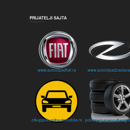
PRIJATELJI SAJTA
www.autootpadfiat.rs
www.autootpadzastava
otkuppolovnihautomobila.rs
polovnegumenovibeogra