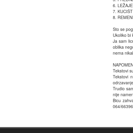
6. LEŽAJ
7. KUCIŠTE
8. REMENI
Sto se pogo
Ukoliko bi
Ja sam lic
oblika nego
nema nikak
NAPOMENA
Tekstovi s
Tekstovi n
odrzavanje
Trudio sam
nije namern
Bicu zahv
064/66396