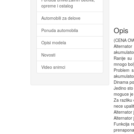
opreme i ostalog
Automobili za delove
Opis
Ponuda automobila
(CENA OVO
Opisi modela
Alternator
akumulator
Novosti
Ranije su 
mnogo bolje
Video snimci
Problem s
akumulator
Dinama poci
Jedino sto
moguce je t
Za razliku 
nece upaliti
Alternator
Alternator 
Funkcija r
prenapona.