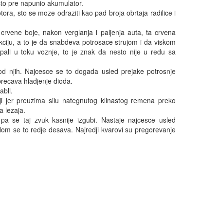
to pre napunio akumulator. 

ra, sto se moze odraziti kao pad broja obrtaja radilice i 
crvene boje, nakon verglanja i paljenja auta, ta crvena 
nkciju, a to je da snabdeva potrosace strujom i da viskom 
pali u toku voznje, to je znak da nesto nije u redu sa 
 od njih. Najcesce se to dogada usled prejake potrosnje 
precava hladjenje dioda. 

li. 

iji jer preuzima silu nategnutog klinastog remena preko 
 lezaja. 

pa se taj zvuk kasnije izgubi. Nastaje najcesce usled 
m se to redje desava. Najredji kvarovi su pregorevanje 