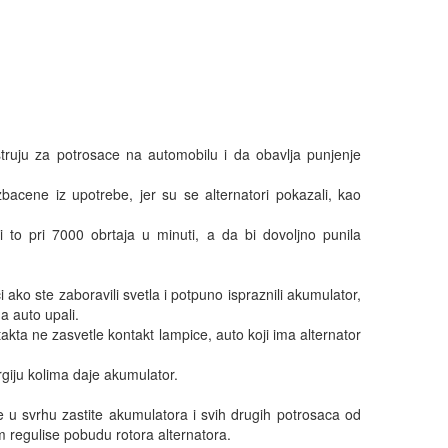
 struju za potrosace na automobilu i da obavlja punjenje 
bacene iz upotrebe, jer su se alternatori pokazali, kao 
o pri 7000 obrtaja u minuti, a da bi dovoljno punila 
ko ste zaboravili svetla i potpuno ispraznili akumulator, 
 auto upali. 

akta ne zasvetle kontakt lampice, auto koji ima alternator 
giju kolima daje akumulator. 

e u svrhu zastite akumulatora i svih drugih potrosaca od 
egulise pobudu rotora alternatora. 
