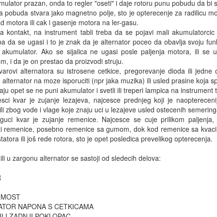
mulator prazan, onda to regler "oseti" i daje rotoru punu pobudu da bi s
 pobuda stvara jako magnetno polje, sto je opterecenje za radilicu moto
 motora ili cak i gasenje motora na ler-gasu. 

 kontakt, na instrument tabli treba da se pojavi mali akumulatorcic 
reba da se ugasi i to je znak da je alternator poceo da obavlja svoju fu
akumulator. Ako se sijalica ne ugasi posle paljenja motora, ili se u
m, i da je on prestao da proizvodi struju. 

varovi alternatora su istrosene cetkice, pregorevanje dioda ili jedne
u alternator na moze isporuciti (npr jaka muzika) ili usled prasine koja s
ju opet se ne puni akumulator i svetli ili treperi lampica na instrument tab
esci kvar je zujanje lezajeva, najcesce prednjeg koji je naopterecen
li zbog vode i vlage koje znaju uci u lezajeve usled ostecenih semeringa
guci kvar je zujanje remenice. Najcesce se cuje prilikom paljenja, 
ti remenice, posebno remenice sa gumom, dok kod remenice sa kvacilo
tatora ili još rede rotora, sto je opet posledica prevelikog opterecenja. 

li u zargonu alternator se sastoji od sledecih delova: 





 MOST 

ATOR NAPONA S CETKICAMA 

I I ZADNJI POKLOPAC 
