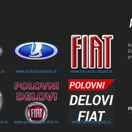
Au
Za
pr
.rs
www.autootpadlada.rs
www.fiat-auto-otpad.rs
P
d.rs
www.polovnidelovifiat.rs
www.fiatautootpad.rs