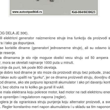
G DELA JE 30€). 

 ili elektricni generator naizmenicne struje ima funkciju da proizvodi
a i tako ga dopunjava. 

se koristile diname (generatori jednosmerne struje), ali su odavno iz
 resenje. 

a dinamama je sto nije moguce dostici vecu struju od 50 ampera i t
, mora se okretati najmanje 1000 puta u minuti. 

nje da puni, tek posle 800 okretaja. 

 je dobro kod diname je sto moze da proizvodi struju bez pobude, znaci a
akav auto upaliti na "gurku", jer ce dinama proizvesti struju, dovoljnu da
od diname, ako ste potpuno ispraznili akumulator i ako pri davanju kont
, bez obzira na to koliko ga gurali ili vukli. 

 je mala elektrana koju pokrece motor, kad motor ne radi elektricnu ener
je opremljen i regulatorom napona (regler). 

eglera je da ogranicava struju punjenja koju alternator proizvodi, a sv
 Regler konstantno meri napon akumulatora i u skladu sa tim naponom r