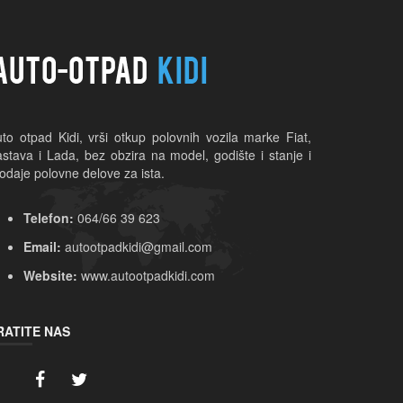
to otpad Kidi, vrši otkup polovnih vozila marke Fiat, 
stava i Lada, bez obzira na model, godište i stanje i 
odaje polovne delove za ista.
Telefon:
064/66 39 623
Email:
autootpadkidi@gmail.com
Website:
www.autootpadkidi.com
RATITE NAS