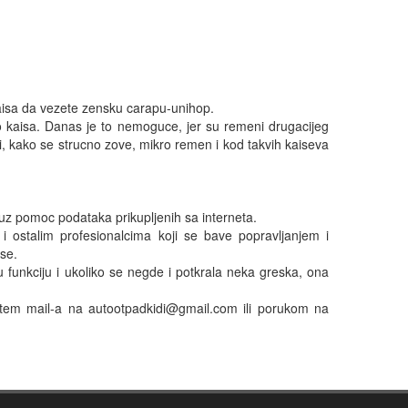
kaisa da vezete zensku carapu-unihop. 

o kaisa. Danas je to nemoguce, jer su remeni drugacijeg 
li, kako se strucno zove, mikro remen i kod takvih kaiseva 
uz pomoc podataka prikupljenih sa interneta. 

i ostalim profesionalcima koji se bave popravljanjem i 
e. 

 funkciju i ukoliko se negde i potkrala neka greska, ona 
tem mail-a na autootpadkidi@gmail.com ili porukom na 