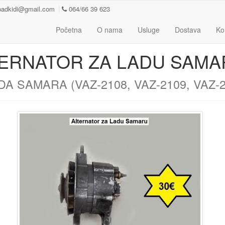
padkidi@gmail.com
064/66 39 623
Početna
O nama
Usluge
Dostava
Ko
ERNATOR ZA LADU SAMA
DA SAMARA (VAZ-2108, VAZ-2109, VAZ-2