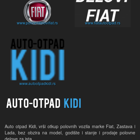
www.polovnidelovifiat.rs
www.fiatautootpad.rs
www.autootpadkidi.rs
Auto otpad Kidi, vrši otkup polovnih vozila marke Fiat, Zastava i 
Lada, bez obzira na model, godište i stanje i prodaje polovne 
delove za ista.