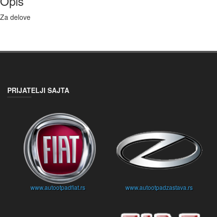
Opis
Za delove
PRIJATELJI SAJTA
www.autootpadfiat.rs
www.autootpadzastava.rs