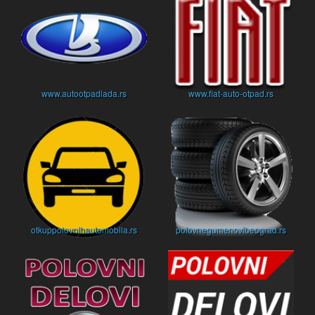
www.autootpadlada.rs
www.fiat-auto-otpad.rs
otkuppolovnihautomobila.rs
polovnegumenovibeograd.rs