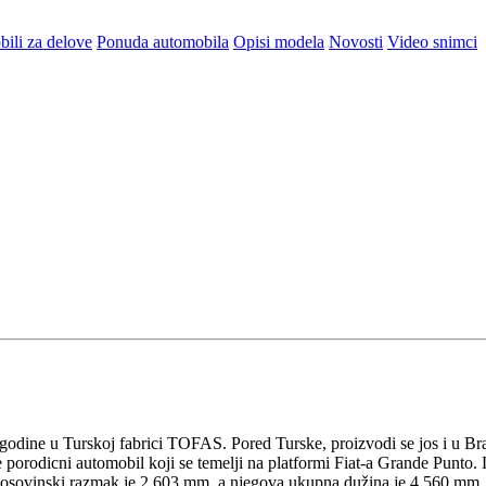
ili za delove
Ponuda automobila
Opisi modela
Novosti
Video snimci
. godine u Turskoj fabrici TOFAS. Pored Turske, proizvodi se jos i u Bra
je porodicni automobil koji se temelji na platformi Fiat-a Grande Punt
uosovinski razmak je 2.603 mm, a njegova ukupna dužina je 4.560 mm. N