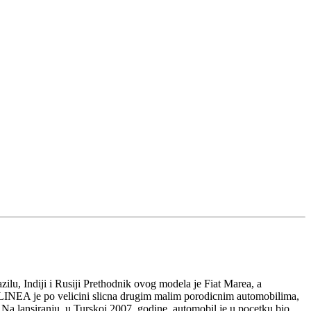
zilu, Indiji i Rusiji Prethodnik ovog modela je Fiat Marea, a
o. LINEA je po velicini slicna drugim malim porodicnim automobilima,
a lansiranju, u Turskoj 2007. godine, automobil je u pocetku bio