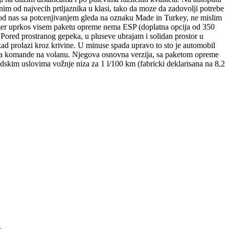
im od najvecih prtljaznika u klasi, tako da moze da zadovolji potrebe
kod nas sa potcenjivanjem gleda na oznaku Made in Turkey, ne mislim
primer uprkos visem paketu opreme nema ESP (doplatna opcija od 350
 Pored prostranog gepeka, u pluseve ubrajam i solidan prostor u
kad prolazi kroz krivine. U minuse spada upravo to sto je automobil
o nema komande na volanu. Njegova osnovna verzija, sa paketom opreme
adskim uslovima vožnje niza za 1 l/100 km (fabricki deklarisana na 8,2
.