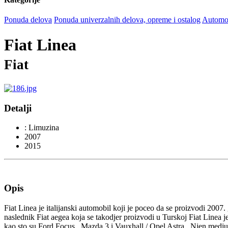
Ponuda delova
Ponuda univerzalnih delova, opreme i ostalog
Automob
Fiat Linea
Fiat
Detalji
: Limuzina
2007
2015
Opis
Fiat Linea je italijanski automobil koji je poceo da se proizvodi 2007
naslednik Fiat aegea koja se takodjer proizvodi u Turskoj Fiat Linea 
kao sto su Ford Focus , Mazda 3 i Vauxhall / Opel Astra . Njen medj