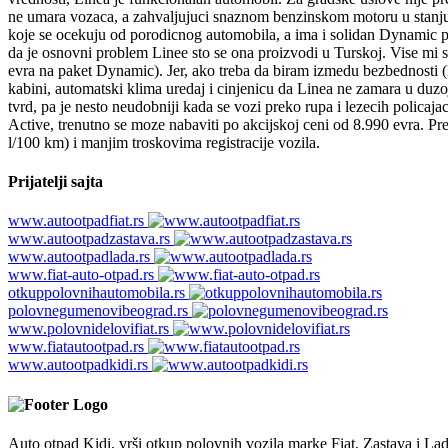
ne umara vozaca, a zahvaljujuci snaznom benzinskom motoru u stanju j
koje se ocekuju od porodicnog automobila, a ima i solidan Dynamic p
da je osnovni problem Linee sto se ona proizvodi u Turskoj. Vise mi 
evra na paket Dynamic). Jer, ako treba da biram izmedu bezbednosti (E
kabini, automatski klima uredaj i cinjenicu da Linea ne zamara u duzo
tvrd, pa je nesto neudobniji kada se vozi preko rupa i lezecih polica
Active, trenutno se moze nabaviti po akcijskoj ceni od 8.990 evra. Pr
l/100 km) i manjim troskovima registracije vozila.
Prijatelji sajta
www.autootpadfiat.rs
www.autootpadzastava.rs
www.autootpadlada.rs
www.fiat-auto-otpad.rs
otkuppolovnihautomobila.rs
polovnegumenovibeograd.rs
www.polovnidelovifiat.rs
www.fiatautootpad.rs
www.autootpadkidi.rs
Auto otpad Kidi, vrši otkup polovnih vozila marke Fiat, Zastava i Lada