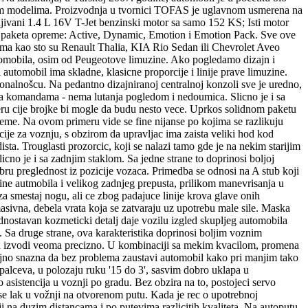
decim modelima. Proizvodnja u tvornici TOFAS je uglavnom usmerena na
djivani 1.4 L 16V T-Jet benzinski motor sa samo 152 KS; Isti motor
cita paketa opreme: Active, Dynamic, Emotion i Emotion Pack. Sve ove
lima kao sto su Renault Thalia, KIA Rio Sedan ili Chevrolet Aveo
utomobila, osim od Peugeotove limuzine. Ako pogledamo dizajn i
automobil ima skladne, klasicne proporcije i linije prave limuzine.
kcionalnošcu. Na pedantno dizajniranoj centralnoj konzoli sve je uredno,
i sa komandama - nema lutanja pogledom i nedoumica. Slicno je i sa
eru cije brojke bi mogle da budu nesto vece. Uprkos solidnom paketu
eme. Na ovom primeru vide se fine nijanse po kojima se razlikuju
ije za voznju, s obzirom da upravljac ima zaista veliki hod kod
ta. Trouglasti prozorcic, koji se nalazi tamo gde je na nekim starijim
icno je i sa zadnjim staklom. Sa jedne strane to doprinosi boljoj
bru preglednost iz pozicije vozaca. Primedba se odnosi na A stub koji
ine autmobila i velikog zadnjeg prepusta, prilikom manevrisanja u
za smestaj nogu, ali ce zbog padajuce linije krova glave onih
asivna, debela vrata koja se zatvaraju uz upotrebu male sile. Maska
nostavan kozmeticki detalj daje vozilu izgled skupljeg automobila
. Sa druge strane, ova karakteristika doprinosi boljim voznim
nosa izvodi veoma precizno. U kombinaciji sa mekim kvacilom, promena
oljno snazna da bez problema zaustavi automobil kako pri manjim tako
 palceva, u polozaju ruku '15 do 3', sasvim dobro uklapa u
istencija u voznji po gradu. Bez obzira na to, postojeci servo
ise lak u vožnji na otvorenom putu. Kada je rec o upotrebnoj
ji na duzim distancama i po putevima razlicitih kvaliteta. Na autoputu