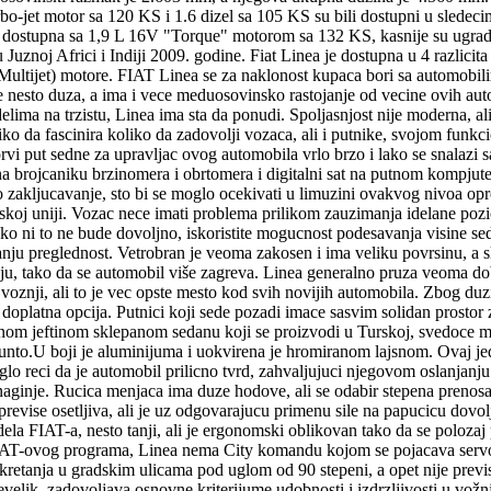
Turbo-jet motor sa 120 KS i 1.6 dizel sa 105 KS su bili dostupni u sle
ila dostupna sa 1,9 L 16V "Torque" motorom sa 132 KS, kasnije su ugra
u Juznoj Africi i Indiji 2009. godine. Fiat Linea je dostupna u 4 razli
L Multijet) motore. FIAT Linea se za naklonost kupaca bori sa automobi
je nesto duza, a ima i vece meduosovinsko rastojanje od vecine ovih a
ima na trzistu, Linea ima sta da ponudi. Spoljasnjost nije moderna, ali 
oliko da fascinira koliko da zadovolji vozaca, ali i putnike, svojom fun
 prvi put sedne za upravljac ovog automobila vrlo brzo i lako se snalaz
a brojcaniku brzinomera i obrtomera i digitalni sat na putnom kompjut
zakljucavanje, sto bi se moglo ocekivati u limuzini ovakvog nivoa opr
koj uniji. Vozac nece imati problema prilikom zauzimanja idelane pozic
 ni to ne bude dovoljno, iskoristite mogucnost podesavanja visine sedis
anju preglednost. Vetrobran je veoma zakosen i ima veliku povrsinu, a sl
enju, tako da se automobil više zagreva. Linea generalno pruza veoma do
oznji, ali to je vec opste mesto kod svih novijih automobila. Zbog duz
doplatna opcija. Putnici koji sede pozadi imace sasvim solidan prostor 
ednom jeftinom sklepanom sedanu koji se proizvodi u Turskoj, svedoce m
nto.U boji je aluminijuma i uokvirena je hromiranom lajsnom. Ovaj jed
glo reci da je automobil prilicno tvrd, zahvaljujuci njegovom oslanjanju
lo naginje. Rucica menjaca ima duze hodove, ali se odabir stepena pre
previse osetljiva, ali je uz odgovarajucu primenu sile na papucicu dov
dela FIAT-a, nesto tanji, ali je ergonomski oblikovan tako da se polozaj
IAT-ovog programa, Linea nema City komandu kojom se pojacava servo as
skretanja u gradskim ulicama pod uglom od 90 stepeni, a opet nije prev
velik, zadovoljava osnovne kriterijume udobnosti i izdrzljivosti u vožn