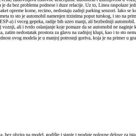
e da bez problema podnese i duze relacije. Uz to, Linea raspolaze jedn
aket opreme kome, recimo, nedostaju zadnji parking senzori. Iako se 
smeta to sto je automobil namenjen trzistima poput turskog, i sto na 
SP-a) i veceg gepeka, radije bih uzeo manji, ali bezbedniji automobil.
j voznji, ali i tvrdo oslanjanje koje pomaze da se automobil ne naginje 
jaca, zatim nedostatak prostora za glavu na zadnjoj klupi, kao i to st
ednost ovog modela je u manjoj potrosnji goriva, koja je na primer u gr
, bez obzira na model, godište i stanje i prodaje polovne delove za ista