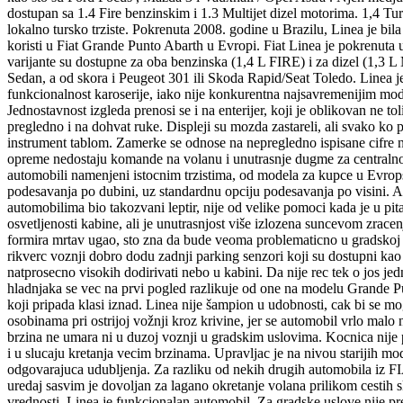
dostupan sa 1.4 Fire benzinskim i 1.3 Multijet dizel motorima. 1,4 
lokalno tursko trziste. Pokrenuta 2008. godine u Brazilu, Linea je b
koristi u Fiat Grande Punto Abarth u Evropi. Fiat Linea je pokrenuta 
varijante su dostupne za oba benzinska (1,4 L FIRE) i za dizel (1,3 
Sedan, a od skora i Peugeot 301 ili Skoda Rapid/Seat Toledo. Linea 
funkcionalnost karoserije, iako nije konkurentna najsavremenijim model
Jednostavnost izgleda prenosi se i na enterijer, koji je oblikovan ne t
pregledno i na dohvat ruke. Displeji su mozda zastareli, ali svako ko
instrument tablom. Zamerke se odnose na nepregledno ispisane cifre n
opreme nedostaju komande na volanu i unutrasnje dugme za centralno 
automobili namenjeni istocnim trzistima, od modela za kupce u Evrops
podesavanja po dubini, uz standardnu opciju podesavanja po visini. Ako
automobilima bio takozvani leptir, nije od velike pomoci kada je u pit
osvetljenosti kabine, ali je unutrasnjost više izlozena suncevom zrac
formira mrtav ugao, sto zna da bude veoma problematicno u gradskoj v
rikverc voznji dobro dodu zadnji parking senzori koji su dostupni kao 
natprosecno visokih dodirivati nebo u kabini. Da nije rec tek o jos j
hladnjaka se vec na prvi pogled razlikuje od one na modelu Grande Pu
koji pripada klasi iznad. Linea nije šampion u udobnosti, cak bi se mo
osobinama pri ostrijoj vožnji kroz krivine, jer se automobil vrlo ma
brzina ne umara ni u duzoj voznji u gradskim uslovima. Kocnica nije 
i u slucaju kretanja vecim brzinama. Upravljac je na nivou starijih mo
odgovarajuca udubljenja. Za razliku od nekih drugih automobila iz F
uredaj sasvim je dovoljan za lagano okretanje volana prilikom cestih 
vrednosti, Linea je funkcionalan automobil. Za gradske uslove nije pre