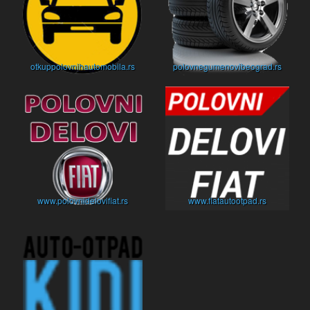
otkuppolovnihautomobila.rs
polovnegumenovibeograd.rs
www.polovnidelovifiat.rs
www.fiatautootpad.rs