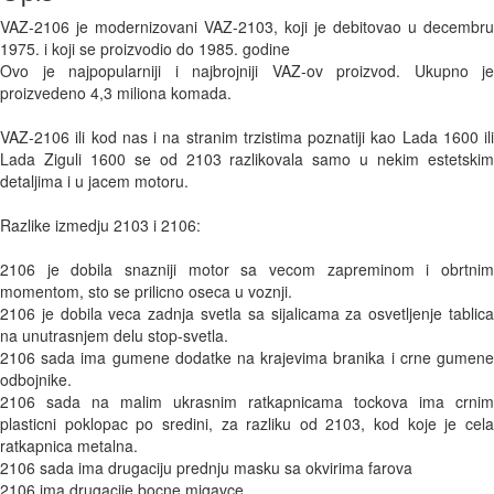
VAZ-2106 je modernizovani VAZ-2103, koji je debitovao u decembru 1975. i koji se proizvodio do 1985. godine
Ovo je najpopularniji i najbrojniji VAZ-ov proizvod. Ukupno je proizvedeno 4,3 miliona komada.

VAZ-2106 ili kod nas i na stranim trzistima poznatiji kao Lada 1600 ili Lada Ziguli 1600 se od 2103 razlikovala samo u nekim estetskim detaljima i u jacem motoru.

Razlike izmedju 2103 i 2106:

2106 je dobila snazniji motor sa vecom zapreminom i obrtnim momentom, sto se prilicno oseca u voznji.
2106 je dobila veca zadnja svetla sa sijalicama za osvetljenje tablica na unutrasnjem delu stop-svetla. 
2106 sada ima gumene dodatke na krajevima branika i crne gumene odbojnike.
2106 sada na malim ukrasnim ratkapnicama tockova ima crnim plasticni poklopac po sredini, za razliku od 2103, kod koje je cela ratkapnica metalna.
2106 sada ima drugaciju prednju masku sa okvirima farova
2106 ima drugacije bocne migavce
2106 na zadnjim stranama je nosila oznaku "LADA 1600", 
2106 na haubi ima crne velike plasticne usisnike na haubi, dok 2103 ima hromiranu resetku u nivou haube.
2106 je na prednjim sedistima dobila naslone za glavu.
2106 na srednjoj konzoli ima bogatije dodatke.
2106 ima drugacije lajsne na tapacirima vrata.
2106 ima za razliku od 2103 vizuelno, a ne slovima predstavljene sitne oznake na tabli. 
2106 ima drugaciji prednji vezni lim.
2106  ima u odnosu na 2103 drugaciji raspored lajsni na prednjim i zadnjim krilima.... 
2103 je manje bogata skupim hromiranim detaljima u odnosu na 2103.

Specifikacija:

Motor: ----------------------------------------------------------------- 1.6 (75 KS)
Raspored: ----------------------------------------------------------------- napred
Zapremina: ------------------------------------------------------------  1569 cm3
Snaga u RPM: ---------------------------------------------------------- 5400/Min
Obrtni moment: ---------------------------------------------------  Nm 116/3000
Napajanje gorivom: ---------------------------------------  dvogrlni karburator  
Cilindra: ---------------------------------------------------------------------------- 4 
Precnik cilindra: -----------------------------------------------------------  79 mm
Hod klipa: ------------------------------------------------------------------- 80 mm
Kompresija: ---------------------------------------------------------------------- 8.5
Broj ventila po cilindru: ----------------------------------------------------------- 2
Gorivo: ----------------------------------------------------------------------- benzin
Broj vrata: -------------------------------------------------------------------------- 4
Snaga: ------------------------------------------------------------------------- 75 ks
Maksimalna brzina: ----------------------------------------------------- 150 km/h
Ubrzanje (0-100 km/h): ------------------------------------------------------17.5s
?apacitet rezervoara za gorivo: -----------------------------------------39 litara 
Pocetak proizvodnje: --------------------------------------------------------- 1976.
Karoserija: ------------------------------------------------------------------- limuzina 
Mesta za sedenje: -------------------------------------------------------- 4166 mm 
Duzina: ---------------------------------------------------------------------- 4166 mm 
Sirina: ------------------------------------------------------------------------ 1611 mm 
Visina: ----------------------------------------------------------------------- 1440 mm 
Medjuosovinsko rastojanje: --------------------------------------------- 2424 mm
Gepek zapremine: --------------------------------------------------------- 345 litara
Prednje vesanje: ------------ viljuske, spiralne opruge, teleskopski amortizeri
Zadnje vesanje: ---- spiralne opruge, teleskopski amortizeri, uporne spone 
Kocnice: ---------------------------------------------napred diskovi/nazada dobosi
Upravljacki mehanizam:------------------------------------------- glava upravljaca
Potrosnja goriva grad/van grada: ----------------------- 10 l/100 km-8 l/100km 
Masa vozila: ------------------------------------------------------------------- 1035 kg 
Dozvoljena tezina: ------------------------------------------------------------ 1435 kg
Tockovi: -------------------------------------------------------------------------------R13

                         OPIS PRETHODNOG MODELA 2103, MOZETE PROCITATI U NASTAVKU:


VAZ-2103, kod nas poznatiji kao Lada 1500 ili Lada Special se kao i za sve Lade iz serije od 2101 do 2107, temelji na modelu Fiata 124, koji se proizvodio (1966-1974), s tim da je ovo "kopija" luksuznije varijante Fiat-a 124, koja se proizvodila od (1968-1974), kao Fiat 124 Special.

Fabrika VAZ je jedna od najvecih Sovjetskih graditeljskih podviga. Proizvodna linija je dugacka oko 270 kilometara, a fabrika zaposljava 180.000 ljudi. Posle samo dve godine, proizvedeno je 100.000 automobila (proizvodnja je pocela dok je fabrika jos uvek bila u fazi izrade.) 

1983. godine proizveden je milioniti automobil. Zahvaljujuci Italijanskoj kontroli kvaliteta VAZ se za razliku od ostalih proizvodjaca automobila u SSSR-u konstantno isticao kvalitetom.

Lada na Ruskom jeziku znaci "mala" ili "ljupka", pa bi se komotno automobili ovog proizvodjaca mogli nazvati "ljupki automobili" ili "mali automobili". Ladin znak (logotip) predstavlja brod Vikinga, sto asocira na stare Ruse.

VAZ je skracenica od Volzhsky Avtomobilny Zavod.

VAZ-2103 proizvodio se od 1972. do 1984. godine (za to vreme je proizvedeno 1.304,899 komada) i mozemo slobodno reci, da je to luksuznija varijanta prethodnog modela 2101, kao sto je 124 special, luksuznija varijanta obicnog Fiata 124 i bila je namenjena ljudima, koji su zeleli luksuz i mogli da ga plate. Za VAZ-2101 trebalo je izdvojiti 5500 rubalja, dok je cena za VAZ-2103 bila 7500 rubalja. Bez obzira na visoku cenu i za ovu ladu je u SSSR-u postojala lista cekanja, jer fabrika nije mogla da postigne da ih proizvodi, koliko ih je bilo potrebno, pa je zbog toga cena polovnog automobila cesto bila skuplja od novog. I kod na u Jugoslaviji je bila velika potraznja za ovim vozilom, pa su i kod nas postojale liste cekanja. Cena ovog modela je bila dosta veca od cene za Zastave 101.

Lada 1500 je bila veoma cest gost na putevima unutar i izmedju jugoslovenskih gradova, a nije retkost da je vidimo i danas. Ipak, ne desava se cesto da je ugledamo u stanju koje bi nas nateralo da se za njom okrenemo.

Za razliku od 2101, koja ima motor zapremine 1198cm3 i 60KS, 2103 je dobila redizajnirani i jaci motor zapremine 1452cm3 i 75 konjskih snaga, koji se kao i kod prethodnog modela mogao startovati pomocu kurble. Sa ovim motorom i cetvorostepenim menjacem, 2103 moze da dostigne brzinu od 150 km/h, a od 0-100 km/h stize za oko 16 sekundi. Potrosnja goriva, ukoliko se auto ne forsira, se kod ovog modela krece izmedju 7-8 na otvorenom i 9-10 u gradu. Uz zustriju voznju potrosnja moze da skoci i do 50%, a sa rastelovanim karburatorom zna da trosi i duplo.

Sto se tice spoljasnjosti, 2103 je u odnosu na 2101, sada napred dobila hromiranu pravougaonu masku sa 4 fara, veca zadnja svetla i hromirane lajsne po celoj duzini auta. U pocetku je VAZ-2103 radjena bez ventilacionih otvora sa prednje strane, ali je ubrzo dobila 2 pravougaona otvora izmedju branika i maske. Novina su bila i crvena svetla, koja su se nalazila pri dnu vrata, a koja su se palila, kada bi se vrata otvorila, sto je doprinosilo bezbednosti po mraku.

Unutra, Lada je dobila drugacija, modernija i tanja sedista, pa je sada vozac sedeo malo nize i bilo je vise prostora do krova, sto je bilo dobro za vislje vozace.

2103 je na patosu dobila tepih, sto je zbog bolje izolacije uticalo na smanjenje buke u toku voznje. Tapaciri na vratima su stavljani moderniji sa velikim naslonima za ruke.
Instrument tabla je takodje promenjena, sada je vise u sportskom duhu sa km-satom koji belezi dnevnu kilometrazu i velikim obrtomerom, a dobila je i zasebne male satice (merac pritiska ulja, voltmetar, temperatura vode u rashladnom sistemu) i sve to je lepo ugradjeno u plocu, koja je radjena, kao imitacija drveta.

AvtoVAZ-u je bilo zabranjeno da svoje automobile prodaje na trzistima, gde se prodavao Fiat 124, kako ne bi uticao na prodaju Italijanskih automobila, medjutim, izvoz u zapadnoevropskim zemljama poceo je 1974. godine, kada je 124 prestao da se proizvodi i umesto njega je poceo da se sklapa 131 Mirafiori.

VAZ-2103 se na izvoznim trzistima prodavao, kao Lada 1500 i to od sredine 1970-ih do pocetka 1980. U Velikoj Britaniji, se prodavao od maja 1976. do maja 1979. godine i to je posle VAZ-a 2101, bio drugi Ladin auto koji se prodavao na ovom trzistu.

Naslednik VAZ-a 2103 je VAZ 2106, ali su se ta dva modela dugo proizvodila paralelno.

Osim osnovne verzije sa motorom od 1452cm3, ovaj model se proizvodio i sa drugim motorima i opremom, zbog cega je nosio i drugacije oznake:

2103 - Osnovna verzija opremljena sa 1,5 motorom (1972-1984)
21031 - ovo je redizajnirani model 2103, od kojeg je kasnije nastao model 2106 (najpopularniji VAZ-ov model)
21033 - verzija opremljena s 1.3 motorom (1977-1983)
21035 - verzija opremljena s 1,2 motorom (1973-1981)

Koliko je ovo bio kvalitetan auto, govori i podatak, da se i dan, danas voze svuda u svetu, pa i kod nas.

80-ih godina u Rusiji je vladala nestasica automobila i postojale su liste cekanja, gde se i po 8 godina cekalo na nov auto, zbog toga su polovni automobili, cesto bili i skupli od novih.

U Rusiji, za vreme Gorbacova, fizickim licima nije bio dozvoljen uvoz stranih automobila, pogotovo ne zapadnih. 99% putnickih auta na putu su bili Made in SSSR, a u to vreme nije retkost bila videti Moskvich 400 koji se pravio do '56 ili GAZ Pobedu koja se pravila do 58, o novijim modelima da ne govorimo. 

Sto se stranih auta tice sistem je bio jako rigorozan. Rusi su imali pravo uvesti polovan auto tek i jedino ako su bili zasluzni gradjani ili povratnici iz dipl. sluzbe koji bi povlacili sa sobom svo