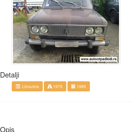
Detalji
: Limuzina
1975
1985
Opis